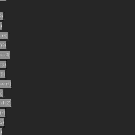
2)
)
s
(4)
(2)
eo
(2)
l
(1)
(1)
to
(2)
4)
al
(2)
(2)
2)
)