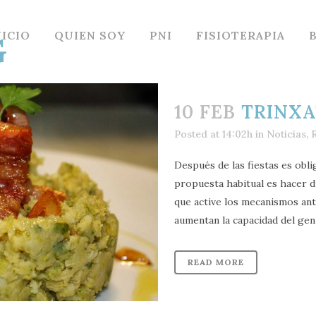
NICIO
QUIEN SOY
PNI
FISIOTERAPIA
G
10 FEB
TRINXA
Posted at 14:02h
in
Noticias
,
Después de las fiestas es obli
propuesta habitual es hacer 
que active los mecanismos ant
aumentan la capacidad del gen
READ MORE