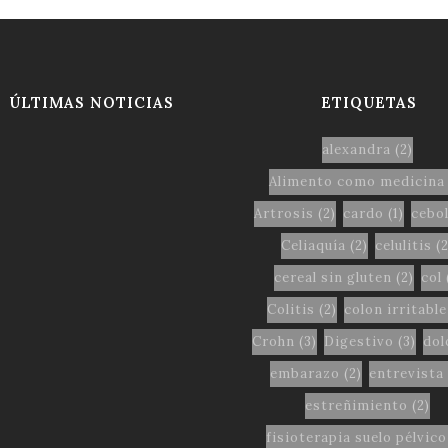
ÚLTIMAS NOTICIAS
ETIQUETAS
alexandra
(2)
Alimento como medicina
Artrosis
(2)
cardo
(1)
cebol
Celiaquía
(2)
celulitis
(2
cereal sin gluten
(2)
col
Colitis
(2)
colon irritable
Crohn
(3)
Digestivo
(3)
dol
embarazo
(2)
entrevista
estreñimiento
(2)
fisioterapia suelo pélvico