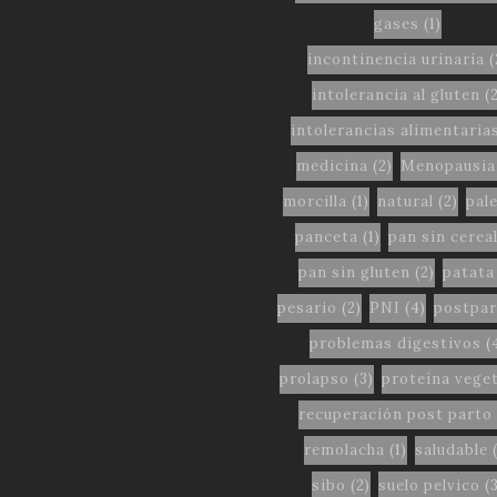
gases
(1)
incontinencia urinaria
(
intolerancia al gluten
(2
intolerancias alimentaria
medicina
(2)
Menopausia
morcilla
(1)
natural
(2)
pal
panceta
(1)
pan sin cerea
pan sin gluten
(2)
patata
pesario
(2)
PNI
(4)
postpar
problemas digestivos
(
prolapso
(3)
proteína veget
recuperación post parto
remolacha
(1)
saludable
(
sibo
(2)
suelo pelvico
(3