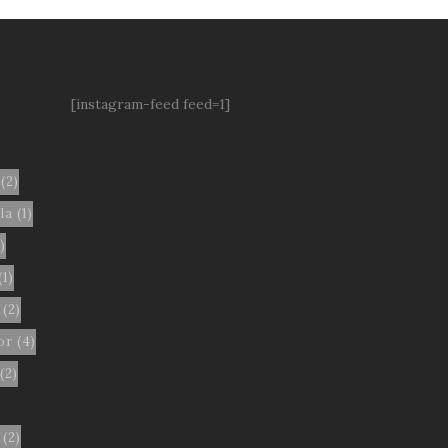
[instagram-feed feed=1]
(2)
la
(1)
)
(1)
(2)
or
(4)
(2)
(2)