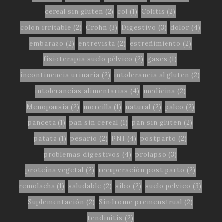
cereal sin gluten
(2)
col
(1)
Colitis
(2)
colon irritable
(2)
Crohn
(3)
Digestivo
(3)
dolor
(4)
embarazo
(2)
entrevista
(2)
estreñimiento
(2)
fisioterapia suelo pélvico
(2)
gases
(1)
incontinencia urinaria
(2)
intolerancia al gluten
(2)
intolerancias alimentarias
(4)
medicina
(2)
Menopausia
(2)
morcilla
(1)
natural
(2)
paleo
(2)
panceta
(1)
pan sin cereal
(1)
pan sin gluten
(2)
patata
(1)
pesario
(2)
PNI
(4)
postparto
(2)
problemas digestivos
(4)
prolapso
(3)
proteína vegetal
(2)
recuperación post parto
(2)
remolacha
(1)
saludable
(2)
sibo
(2)
suelo pelvico
(3)
Suplementación
(2)
Síndrome premenstrual
(2)
tendinitis
(2)