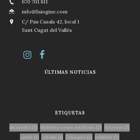
670 701 811
info@fisiogine.com
C/ Pau Casals 42, local 1
Sant Cugat del Vallès
ÚLTIMAS NOTICIAS
ETIQUETAS
alexandra
(2)
Alimento como medicina
(2)
Artrosis
(2)
cardo
(1)
cebolla
(1)
Celiaquía
(2)
celulitis
(2)