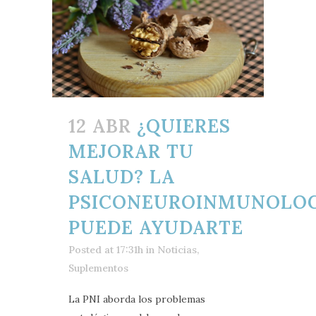
12 ABR
¿QUIERES
MEJORAR TU
SALUD? LA
PSICONEUROINMUNOLO
PUEDE AYUDARTE
Posted at 17:31h
in
Noticias
,
Suplementos
La PNI aborda los problemas