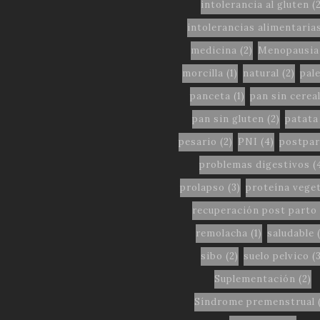
intolerancia al gluten
(2
intolerancias alimentaria
medicina
(2)
Menopausia
morcilla
(1)
natural
(2)
pal
panceta
(1)
pan sin cerea
pan sin gluten
(2)
patata
pesario
(2)
PNI
(4)
postpar
problemas digestivos
(
prolapso
(3)
proteína veget
recuperación post parto
remolacha
(1)
saludable
(
sibo
(2)
suelo pelvico
(3
Suplementación
(2)
Síndrome premenstrual