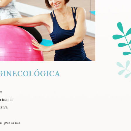
 GINECOLÓGICA
co
rinaria
siva
n pesarios