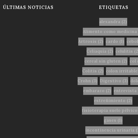
ÚLTIMAS NOTICIAS
ETIQUETAS
alexandra
(2)
Alimento como medicina
Artrosis
(2)
cardo
(1)
cebol
Celiaquía
(2)
celulitis
(2
cereal sin gluten
(2)
col
Colitis
(2)
colon irritable
Crohn
(3)
Digestivo
(3)
dol
embarazo
(2)
entrevista
estreñimiento
(2)
fisioterapia suelo pélvico
gases
(1)
incontinencia urinaria
(