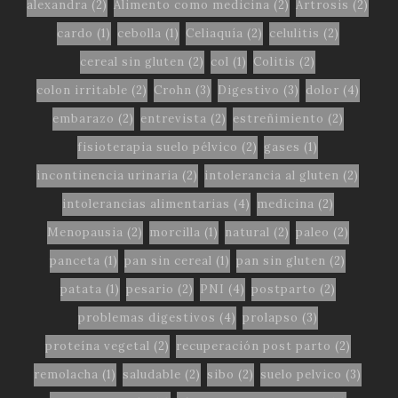
alexandra
(2)
Alimento como medicina
(2)
Artrosis
(2)
cardo
(1)
cebolla
(1)
Celiaquía
(2)
celulitis
(2)
cereal sin gluten
(2)
col
(1)
Colitis
(2)
colon irritable
(2)
Crohn
(3)
Digestivo
(3)
dolor
(4)
embarazo
(2)
entrevista
(2)
estreñimiento
(2)
fisioterapia suelo pélvico
(2)
gases
(1)
incontinencia urinaria
(2)
intolerancia al gluten
(2)
intolerancias alimentarias
(4)
medicina
(2)
Menopausia
(2)
morcilla
(1)
natural
(2)
paleo
(2)
panceta
(1)
pan sin cereal
(1)
pan sin gluten
(2)
patata
(1)
pesario
(2)
PNI
(4)
postparto
(2)
problemas digestivos
(4)
prolapso
(3)
proteína vegetal
(2)
recuperación post parto
(2)
remolacha
(1)
saludable
(2)
sibo
(2)
suelo pelvico
(3)