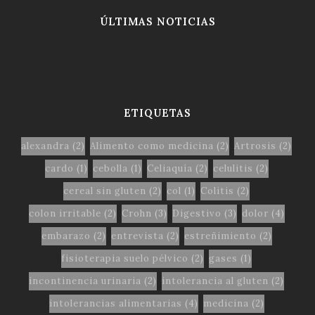
ÚLTIMAS NOTICIAS
ETIQUETAS
alexandra
(2)
Alimento como medicina
(2)
Artrosis
(2)
cardo
(1)
cebolla
(1)
Celiaquía
(2)
celulitis
(2)
cereal sin gluten
(2)
col
(1)
Colitis
(2)
colon irritable
(2)
Crohn
(3)
Digestivo
(3)
dolor
(4)
embarazo
(2)
entrevista
(2)
estreñimiento
(2)
fisioterapia suelo pélvico
(2)
gases
(1)
incontinencia urinaria
(2)
intolerancia al gluten
(2)
intolerancias alimentarias
(4)
medicina
(2)