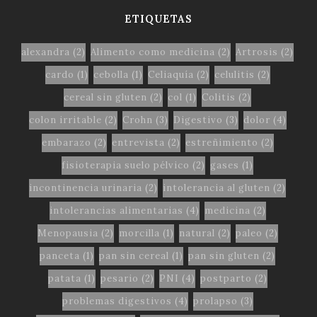
ETIQUETAS
alexandra
(2)
Alimento como medicina
(2)
Artrosis
(2)
cardo
(1)
cebolla
(1)
Celiaquía
(2)
celulitis
(2)
cereal sin gluten
(2)
col
(1)
Colitis
(2)
colon irritable
(2)
Crohn
(3)
Digestivo
(3)
dolor
(4)
embarazo
(2)
entrevista
(2)
estreñimiento
(2)
fisioterapia suelo pélvico
(2)
gases
(1)
incontinencia urinaria
(2)
intolerancia al gluten
(2)
intolerancias alimentarias
(4)
medicina
(2)
Menopausia
(2)
morcilla
(1)
natural
(2)
paleo
(2)
panceta
(1)
pan sin cereal
(1)
pan sin gluten
(2)
patata
(1)
pesario
(2)
PNI
(4)
postparto
(2)
problemas digestivos
(4)
prolapso
(3)