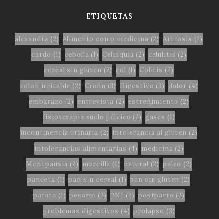
ETIQUETAS
alexandra
(2)
Alimento como medicina
(2)
Artrosis
(2)
cardo
(1)
cebolla
(1)
Celiaquía
(2)
celulitis
(2)
cereal sin gluten
(2)
col
(1)
Colitis
(2)
colon irritable
(2)
Crohn
(3)
Digestivo
(3)
dolor
(4)
embarazo
(2)
entrevista
(2)
estreñimiento
(2)
fisioterapia suelo pélvico
(2)
gases
(1)
incontinencia urinaria
(2)
intolerancia al gluten
(2)
intolerancias alimentarias
(4)
medicina
(2)
Menopausia
(2)
morcilla
(1)
natural
(2)
paleo
(2)
panceta
(1)
pan sin cereal
(1)
pan sin gluten
(2)
patata
(1)
pesario
(2)
PNI
(4)
postparto
(2)
problemas digestivos
(4)
prolapso
(3)